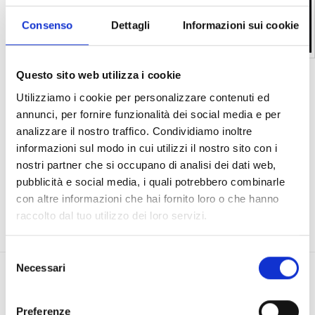
che si intrecciano
con
un racconto
Consenso
Dettagli
Informazioni sui cookie
di
Alice Basso
e
da
70 aforismi
e
suggestioni scritti appositamente da
Questo sito web utilizza i cookie
Utilizziamo i cookie per personalizzare contenuti ed
annunci, per fornire funzionalità dei social media e per
...
Tony Attwood
,
Isabelle Hénault
,
Bianca Toeps
,
Adeline
analizzare il nostro traffico. Condividiamo inoltre
Lacroix
,
David Vagni
,
Davide Moscone
,
Valentina Pasin,
informazioni sul modo in cui utilizzi il nostro sito con i
Evelyne Thommen, Cristina Motta, Paola Visconti, Giacomo
nostri partner che si occupano di analisi dei dati web,
Vivanti, Michelle Garnett,
e tante altre persone da scoprire tra
pubblicità e social media, i quali potrebbero combinarle
le pagine, che hanno impreziosito il catalogo con la loro
con altre informazioni che hai fornito loro o che hanno
penna, sensibilità e competenza. ­
raccolto dal tuo utilizzo dei loro servizi.
Selezione
Necessari
del
Le immagini presenti nel catalogo non intendono spiegare
consenso
l’Autismo, ma invitano a fermarsi, guardare e lasciarsi
interrogare. L’arte diventa veicolo di conoscenza, attraverso
Preferenze