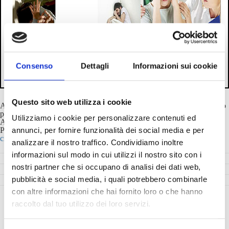
Consenso
Dettagli
Informazioni sui cookie
Questo sito web utilizza i cookie
A grande richiesta torna il "Corso sul metodo internazionale certificato
per la gestione sicura dei Comportamenti Problema" con il Dott.
Utilizziamo i cookie per personalizzare contenuti ed
Alastair Reid e la Dott.ssa Elena Clò.
Per informazioni e iscrizioni (entro il 9 dicembre 2026) -
annunci, per fornire funzionalità dei social media e per
cid@fondazioneares.com
analizzare il nostro traffico. Condividiamo inoltre
informazioni sul modo in cui utilizzi il nostro sito con i
nostri partner che si occupano di analisi dei dati web,
pubblicità e social media, i quali potrebbero combinarle
con altre informazioni che hai fornito loro o che hanno
raccolto dal tuo utilizzo dei loro servizi.