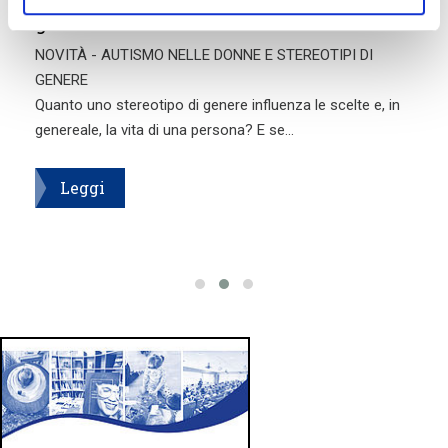
30+ SGUARDI
30+ sguardi
è un percorso fotografico e narrativo
tracciato da grandi firme della fotografia contemporanea
che si intrecciano con
un racconto
di
Alic...
Leggi