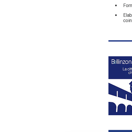
Form
Elab
coin