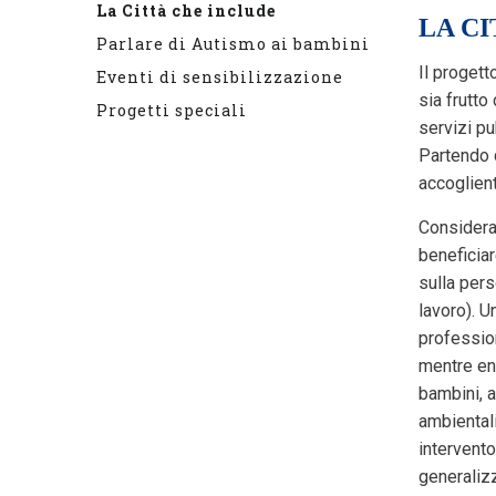
La Città che include
LA C
Parlare di Autismo ai bambini
Il progett
Eventi di sensibilizzazione
sia frutto
Progetti speciali
servizi pu
Partendo d
accoglient
Considerat
beneficiar
sulla pers
lavoro). U
profession
mentre ent
bambini, a
ambientali
intervent
generalizz