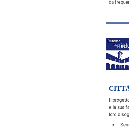
da frequen
CITT
Il progett
e la sua f
loro bisog
Sens