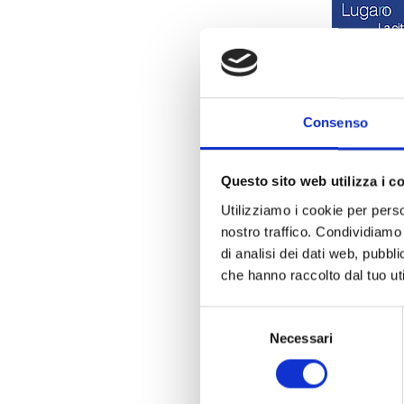
Consenso
Questo sito web utilizza i c
Utilizziamo i cookie per perso
nostro traffico. Condividiamo 
di analisi dei dati web, pubbl
che hanno raccolto dal tuo uti
Selezione
Necessari
del
consenso