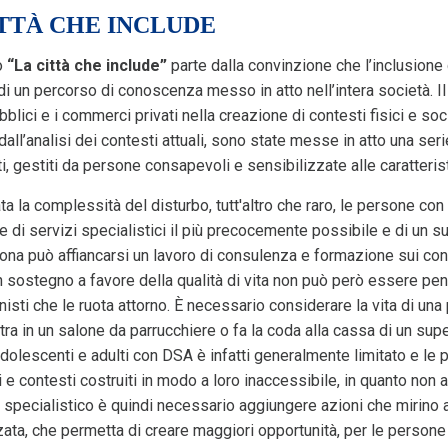
ITTÀ CHE INCLUDE
o
“La città che include”
parte dalla convinzione che l’inclusione
 di un percorso di conoscenza messo in atto nell’intera società. I
bblici e i commerci privati nella creazione di contesti fisici e so
all’analisi dei contesti attuali, sono state messe in atto una seri
i, gestiti da persone consapevoli e sensibilizzate alle caratteri
a la complessità del disturbo, tutt'altro che raro, le persone con
e di servizi specialistici il più precocemente possibile e di un su
ona può affiancarsi un lavoro di consulenza e formazione sui cont
n sostegno a favore della qualità di vita non può però essere p
isti che le ruota attorno. È necessario considerare la vita di un
ra in un salone da parrucchiere o fa la coda alla cassa di un supe
dolescenti e adulti con DSA è infatti generalmente limitato e le
 e contesti costruiti in modo a loro inaccessibile, in quanto non a
o specialistico è quindi necessario aggiungere azioni che mirin
ata, che permetta di creare maggiori opportunità, per le persone 