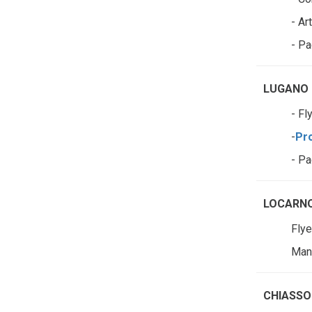
- Ar
- P
LUGANO
- Fl
-
Pr
- Pa
LOCARN
Flye
Man
CHIASSO