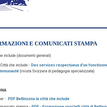
RMAZIONI E COMUNICATI STAMPA
he include (documenti generali)
Città che include -
Des services respectueux d'un fonctionnem
mmunauté
(rivista Svizzera di pedagogia specializzata)
ONA
yer -
PDF Bellinzona la città che include
omunicato stampa -
PDF - Formazione sportelli città di Bellin