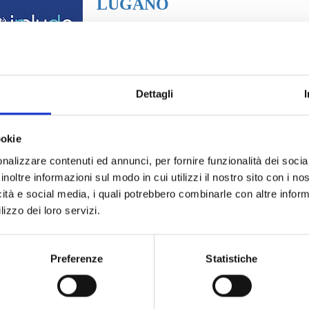
LUGANO
Lugano la città che include
Dettagli
ookie
nalizzare contenuti ed annunci, per fornire funzionalità dei socia
LOCARNO
inoltre informazioni sul modo in cui utilizzi il nostro sito con i n
icità e social media, i quali potrebbero combinarle con altre inform
Locarno La città che include
lizzo dei loro servizi.
Preferenze
Statistiche