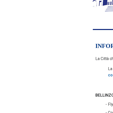
INFO
La Città c
La 
co
BELLINZ
- Fl
- C