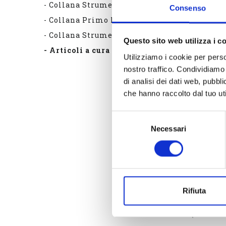
- Collana Strumenti di lavoro
Consenso
L’AN
- Collana Primo Piano
JEUN
- Collana Strumenti in Rete
Questo sito web utilizza i c
In Revue
- Articoli a cura di Ares
Utilizziamo i cookie per perso
nostro traffico. Condividiamo 
Le parcou
di analisi dei dati web, pubbl
un proces
che hanno raccolto dal tuo uti
parents et
post-diagn
Selezione
Necessari
del
personnes
consenso
de savoir
collaborat
trois éta
le diagnos
Rifiuta
L’annonc
(versione