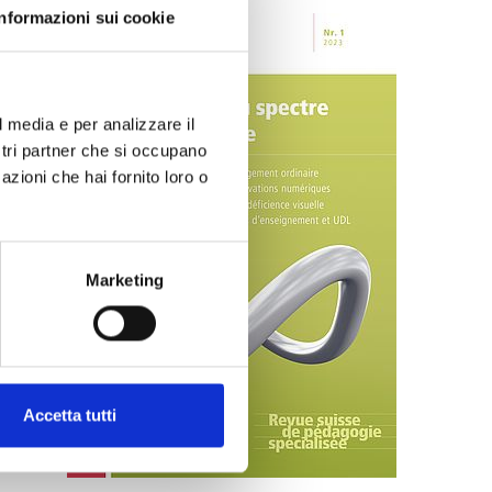
Informazioni sui cookie
 ET
l media e per analizzare il
ostri partner che si occupano
) est
azioni che hai fornito loro o
les
uivi
Marketing
stion
 de
quer
Accetta tutti
PDF