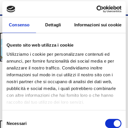
Consenso
Dettagli
Informazioni sui cookie
AUTISMO NELLE DONNE
E STEREOTIPI DI GENERE
Questo sito web utilizza i cookie
Utilizziamo i cookie per personalizzare contenuti ed
Collana Primo Piano
(20 Euro)
- Questo
annunci, per fornire funzionalità dei social media e per
Dossier esplora il tema “Autismo nelle
analizzare il nostro traffico. Condividiamo inoltre
Donne" con interventi di specialistid del
informazioni sul modo in cui utilizzi il nostro sito con i
settore e testimonianze dirette
nostri partner che si occupano di analisi dei dati web,
pubblicità e social media, i quali potrebbero combinarle
con altre informazioni che hai fornito loro o che hanno
raccolto dal tuo utilizzo dei loro servizi.
Selezione
IL TEATRO PER LE
Necessari
del