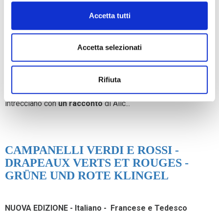
Accetta tutti
30+ SGUARDI
Accetta selezionati
30+ sguardi
è un percorso fotografico e narrativo tracciato
Rifiuta
da grandi firme della fotografia contemporanea che si
intrecciano con
un racconto
di
Alic...
CAMPANELLI VERDI E ROSSI -
DRAPEAUX VERTS ET ROUGES -
GRÜNE UND ROTE KLINGEL
NUOVA EDIZIONE - Italiano - Francese e Tedesco