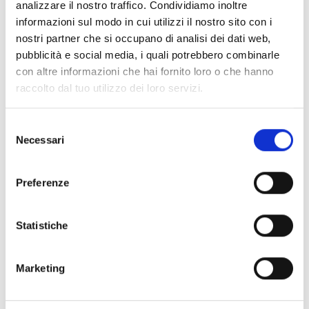
analizzare il nostro traffico. Condividiamo inoltre
informazioni sul modo in cui utilizzi il nostro sito con i
nostri partner che si occupano di analisi dei dati web,
pubblicità e social media, i quali potrebbero combinarle
con altre informazioni che hai fornito loro o che hanno
raccolto dal tuo utilizzo dei loro servizi.
Selezione
Necessari
del
consenso
AUTISMO NELLE DONNE E
STEREOTIPI DI GENERE
Preferenze
Statistiche
NOVITÀ - AUTISMO NELLE DONNE E STEREOTIPI DI
GENERE
Marketing
Quanto uno stereotipo di genere influenza le scelte e, in
genereale, la vita di una persona? E se...