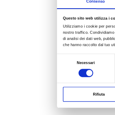
Consenso
Quanto uno
persona? 
Questo sito web utilizza i c
ulteriorme
Utilizziamo i cookie per perso
del lavor
nostro traffico. Condividiamo 
il present
di analisi dei dati web, pubbl
interventi
che hanno raccolto dal tuo uti
diagnosi d
Scheda L
Selezione
Necessari
del
ACQUIS
consenso
Acquista 
Acquisto 
Rifiuta
Iscriviti a