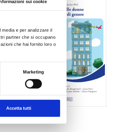
Informazioni sui cookie
di una
zionare
al mondo
l media e per analizzare il
asking”
,
ostri partner che si occupano
 ad
azioni che hai fornito loro o
la
Marketing
CID)
Accetta tutti
ndazione ARES