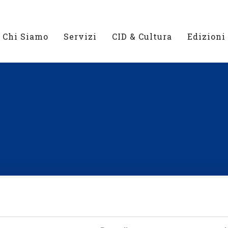
Chi Siamo
Servizi
CID & Cultura
Edizioni
SMO NELLE DONNE E STEREOTIPI DI
 AUTISMO NELLE DONNE E STEREOTIPI DI GENERE