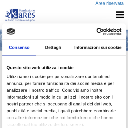
Area riservata
Consenso
Dettagli
Informazioni sui cookie
I NOSTRI SERVIZI
Questo sito web utilizza i cookie
Utilizziamo i cookie per personalizzare contenuti ed
L’esperienza e le competenze che la Fondazione ARES ha
annunci, per fornire funzionalità dei social media e per
maturato in oltre vent'anni di attività, vengono messe a
analizzare il nostro traffico. Condividiamo inoltre
disposizione di professionisti e familiari attraverso
informazioni sul modo in cui utilizzi il nostro sito con i
la
consulenza
, la
formazione
, la
valutazione
e
nostri partner che si occupano di analisi dei dati web,
gli
interventi
con bambini e adulti. Al fine di favorire una
pubblicità e social media, i quali potrebbero combinarle
sempre maggiore conoscenza e consapevolezza sui DSA, la
con altre informazioni che hai fornito loro o che hanno
Fondazione Ares gestisce un
Centro di Informazione e
raccolto dal tuo utilizzo dei loro servizi.