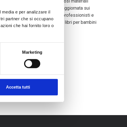
ione specifico sui DSA. I numerosi materiali
scono una documentazione sempre aggiornata sui
l media e per analizzare il
azione si rivolge a famigliari, professionisti e
ostri partner che si occupano
è presente una piccola sezione di libri per bambini
azioni che hai fornito loro o
one sociale.
Marketing
Accetta tutti