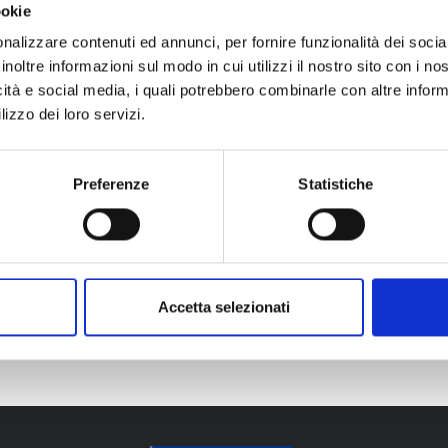
la Fondazione Ares gestisce una Biblioteca e Centro Documentaz
ookie
libri, documenti, riviste, lavori di diploma, DVD e CD-R) forni
nalizzare contenuti ed annunci, per fornire funzionalità dei socia
ello Spettro Autistico e sulla Sindrome di Asperger La document
inoltre informazioni sul modo in cui utilizzi il nostro sito con i n
ei settori educativo, terapeutico e medico. Inoltre in Biblioteca 
icità e social media, i quali potrebbero combinarle con altre inform
no il tema dell'autismo o, in generale, tematiche legate all'inclusi
lizzo dei loro servizi.
Preferenze
Statistiche
me acquisizioni
atti e orari di apertura
Accetta selezionati