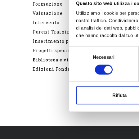
Dal 1996 
Questo sito web utilizza i c
Formazione
presenti (
Valutazione
Utilizziamo i cookie per perso
Disturbi d
nostro traffico. Condividiamo 
Intervento
studenti d
di analisi dei dati web, pubbl
Parent Training
che tratta
che hanno raccolto dal tuo uti
Inserimento professionale
Selezione
Progetti speciali
Necessari
del
Biblioteca e videoteca
consenso
Edizioni Fondazione ARES
ulti
cont
Rifiuta