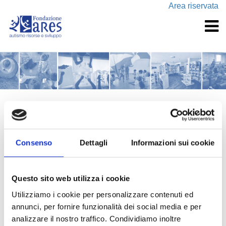
Area riservata
FORMAZIONE
Data la continua evoluzione delle conoscenze nell’ambito dei
Consenso
Dettagli
Informazioni sui cookie
DSA, è fondamentale che le persone coinvolte
nell’educazione e nell'insegnamento del bambino o
Questo sito web utilizza i cookie
dell’adulto con Autismo possano attingere a formazioni
continue specifiche e specialistiche.
Utilizziamo i cookie per personalizzare contenuti ed
annunci, per fornire funzionalità dei social media e per
analizzare il nostro traffico. Condividiamo inoltre